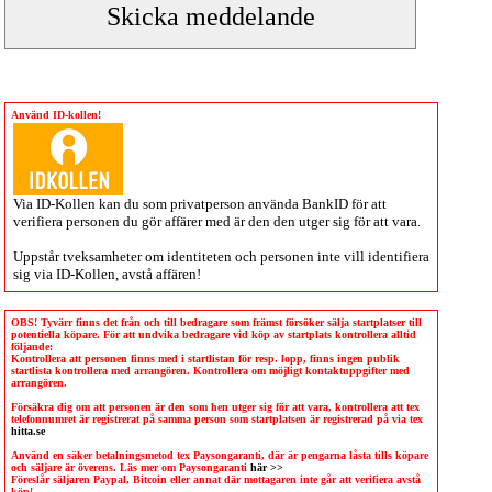
Använd ID-kollen!
Via
ID-Kollen
kan du som privatperson använda BankID för att
verifiera personen du gör affärer med är den den utger sig för att vara.
Uppstår tveksamheter om identiteten och personen inte vill identifiera
sig via
ID-Kollen
, avstå affären!
OBS! Tyvärr finns det från och till bedragare som främst försöker sälja startplatser till
potentiella köpare. För att undvika bedragare vid köp av startplats kontrollera alltid
följande:
Kontrollera att personen finns med i startlistan för resp. lopp, finns ingen publik
startlista kontrollera med arrangören. Kontrollera om möjligt kontaktuppgifter med
arrangören.
Försäkra dig om att personen är den som hen utger sig för att vara, kontrollera att tex
telefonnumret är registrerat på samma person som startplatsen är registrerad på via tex
hitta.se
Använd en säker betalningsmetod tex Paysongaranti, där är pengarna låsta tills köpare
och säljare är överens. Läs mer om Paysongaranti
här >>
Föreslår säljaren Paypal, Bitcoin eller annat där mottagaren inte går att verifiera avstå
köp!