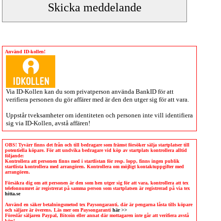
Använd ID-kollen!
Via
ID-Kollen
kan du som privatperson använda BankID för att
verifiera personen du gör affärer med är den den utger sig för att vara.
Uppstår tveksamheter om identiteten och personen inte vill identifiera
sig via
ID-Kollen
, avstå affären!
OBS! Tyvärr finns det från och till bedragare som främst försöker sälja startplatser till
potentiella köpare. För att undvika bedragare vid köp av startplats kontrollera alltid
följande:
Kontrollera att personen finns med i startlistan för resp. lopp, finns ingen publik
startlista kontrollera med arrangören. Kontrollera om möjligt kontaktuppgifter med
arrangören.
Försäkra dig om att personen är den som hen utger sig för att vara, kontrollera att tex
telefonnumret är registrerat på samma person som startplatsen är registrerad på via tex
hitta.se
Använd en säker betalningsmetod tex Paysongaranti, där är pengarna låsta tills köpare
och säljare är överens. Läs mer om Paysongaranti
här >>
Föreslår säljaren Paypal, Bitcoin eller annat där mottagaren inte går att verifiera avstå
köp!