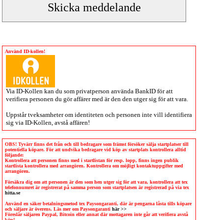
Använd ID-kollen!
Via
ID-Kollen
kan du som privatperson använda BankID för att
verifiera personen du gör affärer med är den den utger sig för att vara.
Uppstår tveksamheter om identiteten och personen inte vill identifiera
sig via
ID-Kollen
, avstå affären!
OBS! Tyvärr finns det från och till bedragare som främst försöker sälja startplatser till
potentiella köpare. För att undvika bedragare vid köp av startplats kontrollera alltid
följande:
Kontrollera att personen finns med i startlistan för resp. lopp, finns ingen publik
startlista kontrollera med arrangören. Kontrollera om möjligt kontaktuppgifter med
arrangören.
Försäkra dig om att personen är den som hen utger sig för att vara, kontrollera att tex
telefonnumret är registrerat på samma person som startplatsen är registrerad på via tex
hitta.se
Använd en säker betalningsmetod tex Paysongaranti, där är pengarna låsta tills köpare
och säljare är överens. Läs mer om Paysongaranti
här >>
Föreslår säljaren Paypal, Bitcoin eller annat där mottagaren inte går att verifiera avstå
köp!