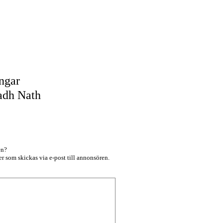
ngar
adh Nath
en?
r som skickas via e-post till annonsören.