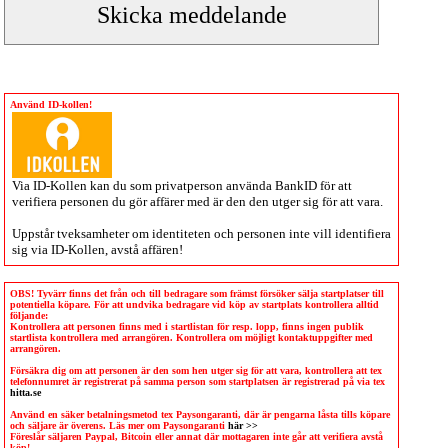
Använd ID-kollen!
Via
ID-Kollen
kan du som privatperson använda BankID för att
verifiera personen du gör affärer med är den den utger sig för att vara.
Uppstår tveksamheter om identiteten och personen inte vill identifiera
sig via
ID-Kollen
, avstå affären!
OBS! Tyvärr finns det från och till bedragare som främst försöker sälja startplatser till
potentiella köpare. För att undvika bedragare vid köp av startplats kontrollera alltid
följande:
Kontrollera att personen finns med i startlistan för resp. lopp, finns ingen publik
startlista kontrollera med arrangören. Kontrollera om möjligt kontaktuppgifter med
arrangören.
Försäkra dig om att personen är den som hen utger sig för att vara, kontrollera att tex
telefonnumret är registrerat på samma person som startplatsen är registrerad på via tex
hitta.se
Använd en säker betalningsmetod tex Paysongaranti, där är pengarna låsta tills köpare
och säljare är överens. Läs mer om Paysongaranti
här >>
Föreslår säljaren Paypal, Bitcoin eller annat där mottagaren inte går att verifiera avstå
köp!