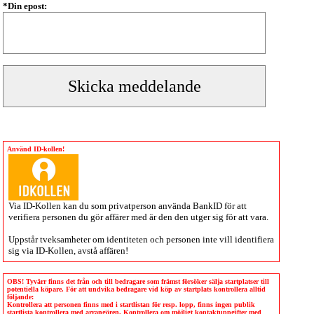
*Din epost:
Använd ID-kollen!
Via
ID-Kollen
kan du som privatperson använda BankID för att
verifiera personen du gör affärer med är den den utger sig för att vara.
Uppstår tveksamheter om identiteten och personen inte vill identifiera
sig via
ID-Kollen
, avstå affären!
OBS! Tyvärr finns det från och till bedragare som främst försöker sälja startplatser till
potentiella köpare. För att undvika bedragare vid köp av startplats kontrollera alltid
följande:
Kontrollera att personen finns med i startlistan för resp. lopp, finns ingen publik
startlista kontrollera med arrangören. Kontrollera om möjligt kontaktuppgifter med