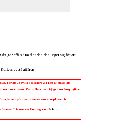
du gör affärer med är den den utger sig för att
-Kollen
, avstå affären!
köpare. För att undvika bedragare vid köp av startplats
llera med arrangören. Kontrollera om möjligt kontaktuppgifter
 är registrerat på samma person som startplatsen är
 är överens. Läs mer om Paysongaranti
här >>