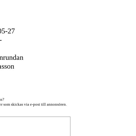
05-27
-
rnrundan
asson
en?
r som skickas via e-post till annonsören.