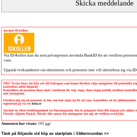
Använd ID-kollen!
Via
ID-Kollen
kan du som privatperson använda BankID för att verifiera personen 
vara.
Uppstår tveksamheter om identiteten och personen inte vill identifiera sig via
ID
OBS! Tyvärr finns det från och till bedragare som främst försöker sälja startplatser till potentiella 
kontrollera alltid följande:
Kontrollera att personen finns med i startlistan för resp. lopp, finns ingen publik startlista kontro
med arrangören.
Försäkra dig om att personen är den som hen utger sig för att vara, kontrollera att tex telefonnumret
registrerad på via tex
hitta.se
Använd en säker betalningsmetod tex Paysongaranti, där är pengarna låsta tills köpare och säljare
Föreslår säljaren Paypal, Bitcoin eller annat där mottagaren inte går att verifiera avstå köp!
Annonsen har visats:
165 ggr
Tänk på följande vid köp av startplats i Vätternrundan >>