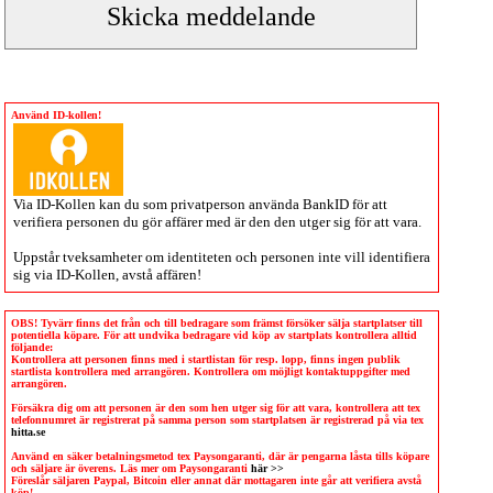
Använd ID-kollen!
Via
ID-Kollen
kan du som privatperson använda BankID för att
verifiera personen du gör affärer med är den den utger sig för att vara.
Uppstår tveksamheter om identiteten och personen inte vill identifiera
sig via
ID-Kollen
, avstå affären!
OBS! Tyvärr finns det från och till bedragare som främst försöker sälja startplatser till
potentiella köpare. För att undvika bedragare vid köp av startplats kontrollera alltid
följande:
Kontrollera att personen finns med i startlistan för resp. lopp, finns ingen publik
startlista kontrollera med arrangören. Kontrollera om möjligt kontaktuppgifter med
arrangören.
Försäkra dig om att personen är den som hen utger sig för att vara, kontrollera att tex
telefonnumret är registrerat på samma person som startplatsen är registrerad på via tex
hitta.se
Använd en säker betalningsmetod tex Paysongaranti, där är pengarna låsta tills köpare
och säljare är överens. Läs mer om Paysongaranti
här >>
Föreslår säljaren Paypal, Bitcoin eller annat där mottagaren inte går att verifiera avstå
köp!