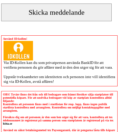
Använd ID-kollen!
Via
ID-Kollen
kan du som privatperson använda BankID för att
verifiera personen du gör affärer med är den den utger sig för att vara.
Uppstår tveksamheter om identiteten och personen inte vill identifiera
sig via
ID-Kollen
, avstå affären!
OBS! Tyvärr finns det från och till bedragare som främst försöker sälja startplatser till
potentiella köpare. För att undvika bedragare vid köp av startplats kontrollera alltid
följande:
Kontrollera att personen finns med i startlistan för resp. lopp, finns ingen publik
startlista kontrollera med arrangören. Kontrollera om möjligt kontaktuppgifter med
arrangören.
Försäkra dig om att personen är den som hen utger sig för att vara, kontrollera att tex
telefonnumret är registrerat på samma person som startplatsen är registrerad på via tex
hitta.se
Använd en säker betalningsmetod tex Paysongaranti, där är pengarna låsta tills köpare