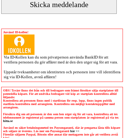
Använd ID-kollen!
Via
ID-Kollen
kan du som privatperson använda BankID för att
verifiera personen du gör affärer med är den den utger sig för att vara.
Uppstår tveksamheter om identiteten och personen inte vill identifiera
sig via
ID-Kollen
, avstå affären!
OBS! Tyvärr finns det från och till bedragare som främst försöker sälja startplatser till
potentiella köpare. För att undvika bedragare vid köp av startplats kontrollera alltid
följande:
Kontrollera att personen finns med i startlistan för resp. lopp, finns ingen publik
startlista kontrollera med arrangören. Kontrollera om möjligt kontaktuppgifter med
arrangören.
Försäkra dig om att personen är den som hen utger sig för att vara, kontrollera att tex
telefonnumret är registrerat på samma person som startplatsen är registrerad på via tex
hitta.se
Använd en säker betalningsmetod tex Paysongaranti, där är pengarna låsta tills köpare
och säljare är överens. Läs mer om Paysongaranti
här >>
Föreslår säljaren Paypal, Bitcoin eller annat där mottagaren inte går att verifiera avstå
köp!