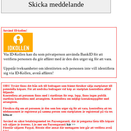
Använd ID-kollen!
Via
ID-Kollen
kan du som privatperson använda BankID för att
verifiera personen du gör affärer med är den den utger sig för att vara.
Uppstår tveksamheter om identiteten och personen inte vill identifiera
sig via
ID-Kollen
, avstå affären!
OBS! Tyvärr finns det från och till bedragare som främst försöker sälja startplatser till
potentiella köpare. För att undvika bedragare vid köp av startplats kontrollera alltid
följande:
Kontrollera att personen finns med i startlistan för resp. lopp, finns ingen publik
startlista kontrollera med arrangören. Kontrollera om möjligt kontaktuppgifter med
arrangören.
Försäkra dig om att personen är den som hen utger sig för att vara, kontrollera att tex
telefonnumret är registrerat på samma person som startplatsen är registrerad på via tex
hitta.se
Använd en säker betalningsmetod tex Paysongaranti, där är pengarna låsta tills köpare
och säljare är överens. Läs mer om Paysongaranti
här >>
Föreslår säljaren Paypal, Bitcoin eller annat där mottagaren inte går att verifiera avstå
köp!