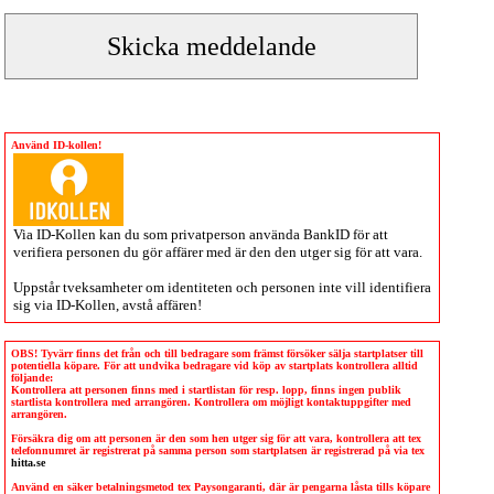
Använd ID-kollen!
Via
ID-Kollen
kan du som privatperson använda BankID för att
verifiera personen du gör affärer med är den den utger sig för att vara.
Uppstår tveksamheter om identiteten och personen inte vill identifiera
sig via
ID-Kollen
, avstå affären!
OBS! Tyvärr finns det från och till bedragare som främst försöker sälja startplatser till
potentiella köpare. För att undvika bedragare vid köp av startplats kontrollera alltid
följande:
Kontrollera att personen finns med i startlistan för resp. lopp, finns ingen publik
startlista kontrollera med arrangören. Kontrollera om möjligt kontaktuppgifter med
arrangören.
Försäkra dig om att personen är den som hen utger sig för att vara, kontrollera att tex
telefonnumret är registrerat på samma person som startplatsen är registrerad på via tex
hitta.se
Använd en säker betalningsmetod tex Paysongaranti, där är pengarna låsta tills köpare