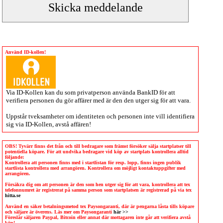
Använd ID-kollen!
Via
ID-Kollen
kan du som privatperson använda BankID för att
verifiera personen du gör affärer med är den den utger sig för att vara.
Uppstår tveksamheter om identiteten och personen inte vill identifiera
sig via
ID-Kollen
, avstå affären!
OBS! Tyvärr finns det från och till bedragare som främst försöker sälja startplatser till
potentiella köpare. För att undvika bedragare vid köp av startplats kontrollera alltid
följande:
Kontrollera att personen finns med i startlistan för resp. lopp, finns ingen publik
startlista kontrollera med arrangören. Kontrollera om möjligt kontaktuppgifter med
arrangören.
Försäkra dig om att personen är den som hen utger sig för att vara, kontrollera att tex
telefonnumret är registrerat på samma person som startplatsen är registrerad på via tex
hitta.se
Använd en säker betalningsmetod tex Paysongaranti, där är pengarna låsta tills köpare
och säljare är överens. Läs mer om Paysongaranti
här >>
Föreslår säljaren Paypal, Bitcoin eller annat där mottagaren inte går att verifiera avstå
köp!