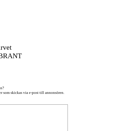
7
rvet
BRANT
en?
r som skickas via e-post till annonsören.