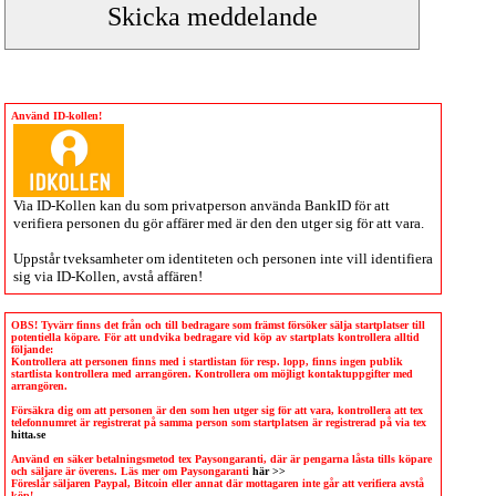
Använd ID-kollen!
Via
ID-Kollen
kan du som privatperson använda BankID för att
verifiera personen du gör affärer med är den den utger sig för att vara.
Uppstår tveksamheter om identiteten och personen inte vill identifiera
sig via
ID-Kollen
, avstå affären!
OBS! Tyvärr finns det från och till bedragare som främst försöker sälja startplatser till
potentiella köpare. För att undvika bedragare vid köp av startplats kontrollera alltid
följande:
Kontrollera att personen finns med i startlistan för resp. lopp, finns ingen publik
startlista kontrollera med arrangören. Kontrollera om möjligt kontaktuppgifter med
arrangören.
Försäkra dig om att personen är den som hen utger sig för att vara, kontrollera att tex
telefonnumret är registrerat på samma person som startplatsen är registrerad på via tex
hitta.se
Använd en säker betalningsmetod tex Paysongaranti, där är pengarna låsta tills köpare
och säljare är överens. Läs mer om Paysongaranti
här >>
Föreslår säljaren Paypal, Bitcoin eller annat där mottagaren inte går att verifiera avstå
köp!