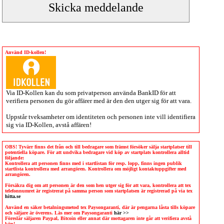
Använd ID-kollen!
Via
ID-Kollen
kan du som privatperson använda BankID för att
verifiera personen du gör affärer med är den den utger sig för att vara.
Uppstår tveksamheter om identiteten och personen inte vill identifiera
sig via
ID-Kollen
, avstå affären!
OBS! Tyvärr finns det från och till bedragare som främst försöker sälja startplatser till
potentiella köpare. För att undvika bedragare vid köp av startplats kontrollera alltid
följande:
Kontrollera att personen finns med i startlistan för resp. lopp, finns ingen publik
startlista kontrollera med arrangören. Kontrollera om möjligt kontaktuppgifter med
arrangören.
Försäkra dig om att personen är den som hen utger sig för att vara, kontrollera att tex
telefonnumret är registrerat på samma person som startplatsen är registrerad på via tex
hitta.se
Använd en säker betalningsmetod tex Paysongaranti, där är pengarna låsta tills köpare
och säljare är överens. Läs mer om Paysongaranti
här >>
Föreslår säljaren Paypal, Bitcoin eller annat där mottagaren inte går att verifiera avstå
köp!