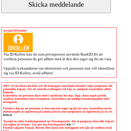
Använd ID-kollen!
Via
ID-Kollen
kan du som privatperson använda BankID för att
verifiera personen du gör affärer med är den den utger sig för att vara.
Uppstår tveksamheter om identiteten och personen inte vill identifiera
sig via
ID-Kollen
, avstå affären!
OBS! Tyvärr finns det från och till bedragare som främst försöker sälja startplatser till
potentiella köpare. För att undvika bedragare vid köp av startplats kontrollera alltid
följande:
Kontrollera att personen finns med i startlistan för resp. lopp, finns ingen publik
startlista kontrollera med arrangören. Kontrollera om möjligt kontaktuppgifter med
arrangören.
Försäkra dig om att personen är den som hen utger sig för att vara, kontrollera att tex
telefonnumret är registrerat på samma person som startplatsen är registrerad på via tex
hitta.se
Använd en säker betalningsmetod tex Paysongaranti, där är pengarna låsta tills köpare
och säljare är överens. Läs mer om Paysongaranti
här >>
Föreslår säljaren Paypal, Bitcoin eller annat där mottagaren inte går att verifiera avstå
köp!