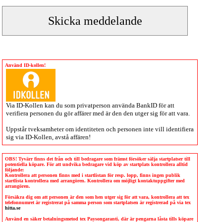
Använd ID-kollen!
Via
ID-Kollen
kan du som privatperson använda BankID för att
verifiera personen du gör affärer med är den den utger sig för att vara.
Uppstår tveksamheter om identiteten och personen inte vill identifiera
sig via
ID-Kollen
, avstå affären!
OBS! Tyvärr finns det från och till bedragare som främst försöker sälja startplatser till
potentiella köpare. För att undvika bedragare vid köp av startplats kontrollera alltid
följande:
Kontrollera att personen finns med i startlistan för resp. lopp, finns ingen publik
startlista kontrollera med arrangören. Kontrollera om möjligt kontaktuppgifter med
arrangören.
Försäkra dig om att personen är den som hen utger sig för att vara, kontrollera att tex
telefonnumret är registrerat på samma person som startplatsen är registrerad på via tex
hitta.se
Använd en säker betalningsmetod tex Paysongaranti, där är pengarna låsta tills köpare