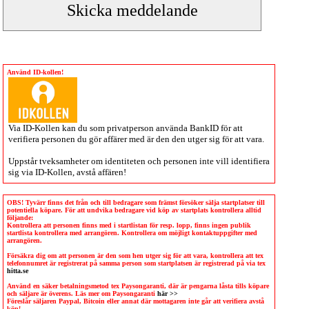
Använd ID-kollen!
Via
ID-Kollen
kan du som privatperson använda BankID för att
verifiera personen du gör affärer med är den den utger sig för att vara.
Uppstår tveksamheter om identiteten och personen inte vill identifiera
sig via
ID-Kollen
, avstå affären!
OBS! Tyvärr finns det från och till bedragare som främst försöker sälja startplatser till
potentiella köpare. För att undvika bedragare vid köp av startplats kontrollera alltid
följande:
Kontrollera att personen finns med i startlistan för resp. lopp, finns ingen publik
startlista kontrollera med arrangören. Kontrollera om möjligt kontaktuppgifter med
arrangören.
Försäkra dig om att personen är den som hen utger sig för att vara, kontrollera att tex
telefonnumret är registrerat på samma person som startplatsen är registrerad på via tex
hitta.se
Använd en säker betalningsmetod tex Paysongaranti, där är pengarna låsta tills köpare
och säljare är överens. Läs mer om Paysongaranti
här >>
Föreslår säljaren Paypal, Bitcoin eller annat där mottagaren inte går att verifiera avstå
köp!