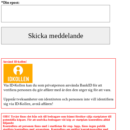
*Din epost:
Använd ID-kollen!
Via
ID-Kollen
kan du som privatperson använda BankID för att
verifiera personen du gör affärer med är den den utger sig för att vara.
Uppstår tveksamheter om identiteten och personen inte vill identifiera
sig via
ID-Kollen
, avstå affären!
OBS! Tyvärr finns det från och till bedragare som främst försöker sälja startplatser till
potentiella köpare. För att undvika bedragare vid köp av startplats kontrollera alltid
följande:
Kontrollera att personen finns med i startlistan för resp. lopp, finns ingen publik
startlista kontrollera med arrangören. Kontrollera om möjligt kontaktuppgifter med