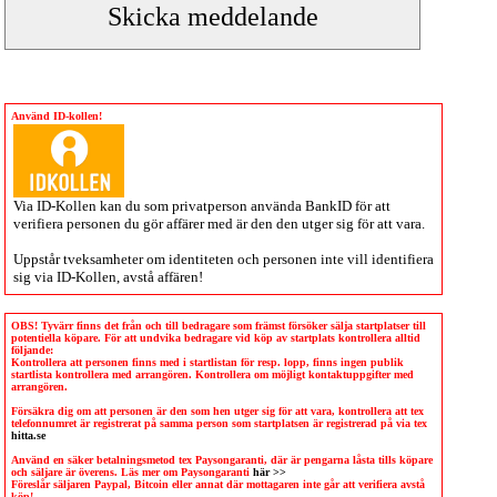
Använd ID-kollen!
Via
ID-Kollen
kan du som privatperson använda BankID för att
verifiera personen du gör affärer med är den den utger sig för att vara.
Uppstår tveksamheter om identiteten och personen inte vill identifiera
sig via
ID-Kollen
, avstå affären!
OBS! Tyvärr finns det från och till bedragare som främst försöker sälja startplatser till
potentiella köpare. För att undvika bedragare vid köp av startplats kontrollera alltid
följande:
Kontrollera att personen finns med i startlistan för resp. lopp, finns ingen publik
startlista kontrollera med arrangören. Kontrollera om möjligt kontaktuppgifter med
arrangören.
Försäkra dig om att personen är den som hen utger sig för att vara, kontrollera att tex
telefonnumret är registrerat på samma person som startplatsen är registrerad på via tex
hitta.se
Använd en säker betalningsmetod tex Paysongaranti, där är pengarna låsta tills köpare
och säljare är överens. Läs mer om Paysongaranti
här >>
Föreslår säljaren Paypal, Bitcoin eller annat där mottagaren inte går att verifiera avstå
köp!