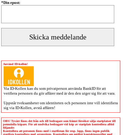
*Din epost:
Använd ID-kollen!
Via
ID-Kollen
kan du som privatperson använda BankID för att
verifiera personen du gör affärer med är den den utger sig för att vara.
Uppstår tveksamheter om identiteten och personen inte vill identifiera
sig via
ID-Kollen
, avstå affären!
OBS! Tyvärr finns det från och till bedragare som främst försöker sälja startplatser till
potentiella köpare. För att undvika bedragare vid köp av startplats kontrollera alltid
följande:
Kontrollera att personen finns med i startlistan för resp. lopp, finns ingen publik
startlista kontrollera med arrangören. Kontrollera om möjligt kontaktuppgifter med