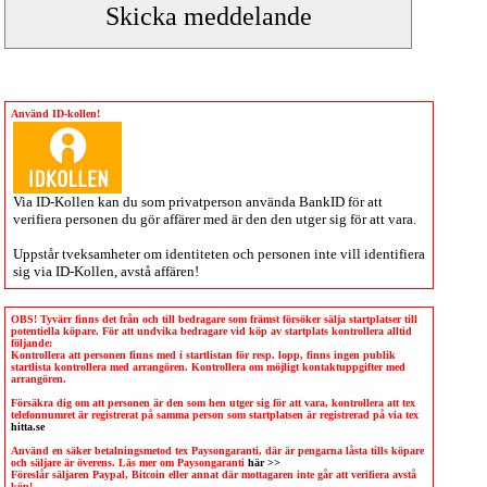
Använd ID-kollen!
Via
ID-Kollen
kan du som privatperson använda BankID för att
verifiera personen du gör affärer med är den den utger sig för att vara.
Uppstår tveksamheter om identiteten och personen inte vill identifiera
sig via
ID-Kollen
, avstå affären!
OBS! Tyvärr finns det från och till bedragare som främst försöker sälja startplatser till
potentiella köpare. För att undvika bedragare vid köp av startplats kontrollera alltid
följande:
Kontrollera att personen finns med i startlistan för resp. lopp, finns ingen publik
startlista kontrollera med arrangören. Kontrollera om möjligt kontaktuppgifter med
arrangören.
Försäkra dig om att personen är den som hen utger sig för att vara, kontrollera att tex
telefonnumret är registrerat på samma person som startplatsen är registrerad på via tex
hitta.se
Använd en säker betalningsmetod tex Paysongaranti, där är pengarna låsta tills köpare
och säljare är överens. Läs mer om Paysongaranti
här >>
Föreslår säljaren Paypal, Bitcoin eller annat där mottagaren inte går att verifiera avstå
köp!