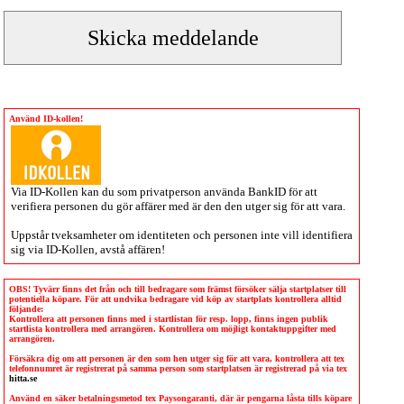
Använd ID-kollen!
Via
ID-Kollen
kan du som privatperson använda BankID för att
verifiera personen du gör affärer med är den den utger sig för att vara.
Uppstår tveksamheter om identiteten och personen inte vill identifiera
sig via
ID-Kollen
, avstå affären!
OBS! Tyvärr finns det från och till bedragare som främst försöker sälja startplatser till
potentiella köpare. För att undvika bedragare vid köp av startplats kontrollera alltid
följande:
Kontrollera att personen finns med i startlistan för resp. lopp, finns ingen publik
startlista kontrollera med arrangören. Kontrollera om möjligt kontaktuppgifter med
arrangören.
Försäkra dig om att personen är den som hen utger sig för att vara, kontrollera att tex
telefonnumret är registrerat på samma person som startplatsen är registrerad på via tex
hitta.se
Använd en säker betalningsmetod tex Paysongaranti, där är pengarna låsta tills köpare