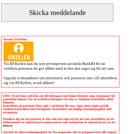
Använd ID-kollen!
Via
ID-Kollen
kan du som privatperson använda BankID för att
verifiera personen du gör affärer med är den den utger sig för att vara.
Uppstår tveksamheter om identiteten och personen inte vill identifiera
sig via
ID-Kollen
, avstå affären!
OBS! Tyvärr finns det från och till bedragare som främst försöker sälja startplatser till
potentiella köpare. För att undvika bedragare vid köp av startplats kontrollera alltid
följande:
Kontrollera att personen finns med i startlistan för resp. lopp, finns ingen publik
startlista kontrollera med arrangören. Kontrollera om möjligt kontaktuppgifter med
arrangören.
Försäkra dig om att personen är den som hen utger sig för att vara, kontrollera att tex
telefonnumret är registrerat på samma person som startplatsen är registrerad på via tex
hitta.se
Använd en säker betalningsmetod tex Paysongaranti, där är pengarna låsta tills köpare