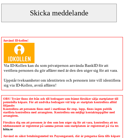
Använd ID-kollen!
Via
ID-Kollen
kan du som privatperson använda BankID för att
verifiera personen du gör affärer med är den den utger sig för att vara.
Uppstår tveksamheter om identiteten och personen inte vill identifiera
sig via
ID-Kollen
, avstå affären!
OBS! Tyvärr finns det från och till bedragare som främst försöker sälja startplatser till
potentiella köpare. För att undvika bedragare vid köp av startplats kontrollera alltid
följande:
Kontrollera att personen finns med i startlistan för resp. lopp, finns ingen publik
startlista kontrollera med arrangören. Kontrollera om möjligt kontaktuppgifter med
arrangören.
Försäkra dig om att personen är den som hen utger sig för att vara, kontrollera att tex
telefonnumret är registrerat på samma person som startplatsen är registrerad på via tex
hitta.se
Använd en säker betalningsmetod tex Paysongaranti, där är pengarna låsta tills köpare