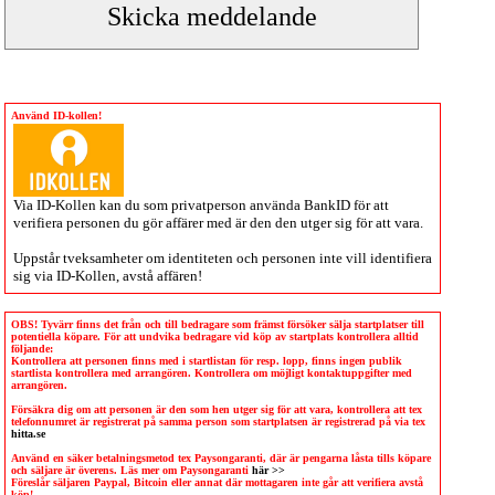
Använd ID-kollen!
Via
ID-Kollen
kan du som privatperson använda BankID för att
verifiera personen du gör affärer med är den den utger sig för att vara.
Uppstår tveksamheter om identiteten och personen inte vill identifiera
sig via
ID-Kollen
, avstå affären!
OBS! Tyvärr finns det från och till bedragare som främst försöker sälja startplatser till
potentiella köpare. För att undvika bedragare vid köp av startplats kontrollera alltid
följande:
Kontrollera att personen finns med i startlistan för resp. lopp, finns ingen publik
startlista kontrollera med arrangören. Kontrollera om möjligt kontaktuppgifter med
arrangören.
Försäkra dig om att personen är den som hen utger sig för att vara, kontrollera att tex
telefonnumret är registrerat på samma person som startplatsen är registrerad på via tex
hitta.se
Använd en säker betalningsmetod tex Paysongaranti, där är pengarna låsta tills köpare
och säljare är överens. Läs mer om Paysongaranti
här >>
Föreslår säljaren Paypal, Bitcoin eller annat där mottagaren inte går att verifiera avstå
köp!