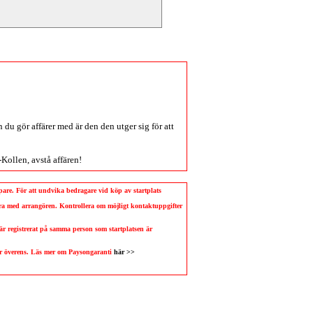
du gör affärer med är den den utger sig för att
-Kollen
, avstå affären!
köpare. För att undvika bedragare vid köp av startplats
llera med arrangören. Kontrollera om möjligt kontaktuppgifter
 är registrerat på samma person som startplatsen är
 är överens. Läs mer om Paysongaranti
här >>