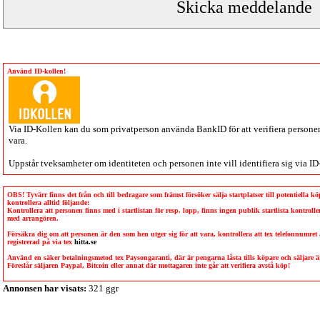
Använd ID-kollen!
Via
ID-Kollen
kan du som privatperson använda BankID för att verifiera personen 
vara.
Uppstår tveksamheter om identiteten och personen inte vill identifiera sig via
ID
OBS! Tyvärr finns det från och till bedragare som främst försöker sälja startplatser till potentiella 
kontrollera alltid följande:
Kontrollera att personen finns med i startlistan för resp. lopp, finns ingen publik startlista kontro
med arrangören.
Försäkra dig om att personen är den som hen utger sig för att vara, kontrollera att tex telefonnumret
registrerad på via tex
hitta.se
Använd en säker betalningsmetod tex Paysongaranti, där är pengarna låsta tills köpare och säljare
Föreslår säljaren Paypal, Bitcoin eller annat där mottagaren inte går att verifiera avstå köp!
Annonsen har visats:
321 ggr