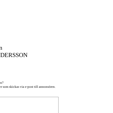
n
NDERSSON
en?
r som skickas via e-post till annonsören.