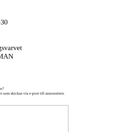
5-30
svarvet
OMAN
en?
r som skickas via e-post till annonsören.