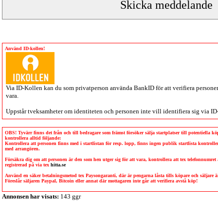
Använd ID-kollen!
Via
ID-Kollen
kan du som privatperson använda BankID för att verifiera personen 
vara.
Uppstår tveksamheter om identiteten och personen inte vill identifiera sig via
ID
OBS! Tyvärr finns det från och till bedragare som främst försöker sälja startplatser till potentiella 
kontrollera alltid följande:
Kontrollera att personen finns med i startlistan för resp. lopp, finns ingen publik startlista kontro
med arrangören.
Försäkra dig om att personen är den som hen utger sig för att vara, kontrollera att tex telefonnumret
registrerad på via tex
hitta.se
Använd en säker betalningsmetod tex Paysongaranti, där är pengarna låsta tills köpare och säljare
Föreslår säljaren Paypal, Bitcoin eller annat där mottagaren inte går att verifiera avstå köp!
Annonsen har visats:
143 ggr