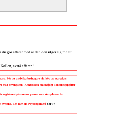
du gör affärer med är den den utger sig för att
-Kollen
, avstå affären!
köpare. För att undvika bedragare vid köp av startplats
llera med arrangören. Kontrollera om möjligt kontaktuppgifter
 är registrerat på samma person som startplatsen är
 är överens. Läs mer om Paysongaranti
här >>