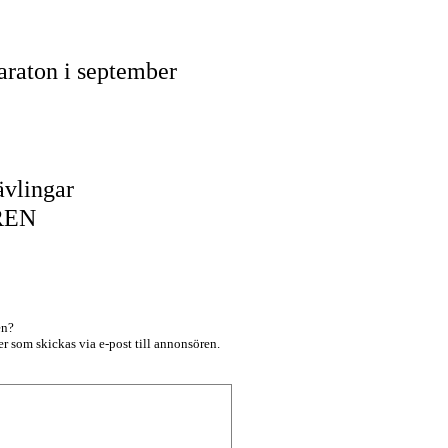
araton i september
1
ävlingar
REN
en?
r som skickas via e-post till annonsören.