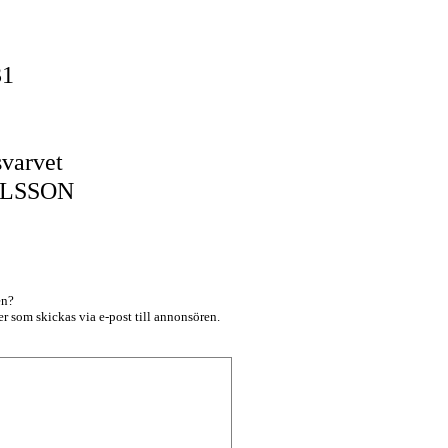
-31
varvet
ELSSON
en?
r som skickas via e-post till annonsören.