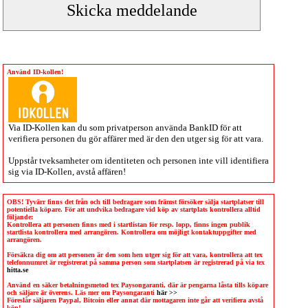
Använd ID-kollen!
Via
ID-Kollen
kan du som privatperson använda BankID för att
verifiera personen du gör affärer med är den den utger sig för att vara.
Uppstår tveksamheter om identiteten och personen inte vill identifiera
sig via
ID-Kollen
, avstå affären!
OBS! Tyvärr finns det från och till bedragare som främst försöker sälja startplatser till
potentiella köpare. För att undvika bedragare vid köp av startplats kontrollera alltid
följande:
Kontrollera att personen finns med i startlistan för resp. lopp, finns ingen publik
startlista kontrollera med arrangören. Kontrollera om möjligt kontaktuppgifter med
arrangören.
Försäkra dig om att personen är den som hen utger sig för att vara, kontrollera att tex
telefonnumret är registrerat på samma person som startplatsen är registrerad på via tex
hitta.se
Använd en säker betalningsmetod tex Paysongaranti, där är pengarna låsta tills köpare
och säljare är överens. Läs mer om Paysongaranti
här >>
Föreslår säljaren Paypal, Bitcoin eller annat där mottagaren inte går att verifiera avstå
köp!