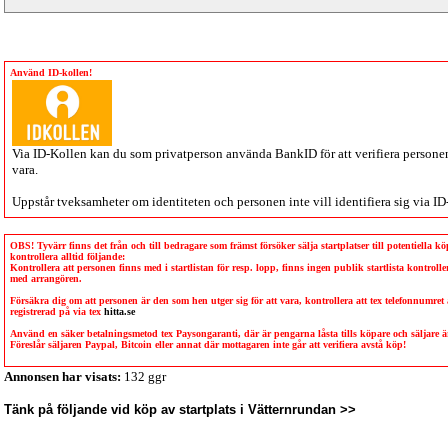
Använd ID-kollen!
Via
ID-Kollen
kan du som privatperson använda BankID för att verifiera personen 
vara.
Uppstår tveksamheter om identiteten och personen inte vill identifiera sig via
ID
OBS! Tyvärr finns det från och till bedragare som främst försöker sälja startplatser till potentiella 
kontrollera alltid följande:
Kontrollera att personen finns med i startlistan för resp. lopp, finns ingen publik startlista kontro
med arrangören.
Försäkra dig om att personen är den som hen utger sig för att vara, kontrollera att tex telefonnumret
registrerad på via tex
hitta.se
Använd en säker betalningsmetod tex Paysongaranti, där är pengarna låsta tills köpare och säljare
Föreslår säljaren Paypal, Bitcoin eller annat där mottagaren inte går att verifiera avstå köp!
Annonsen har visats:
132 ggr
Tänk på följande vid köp av startplats i Vätternrundan >>