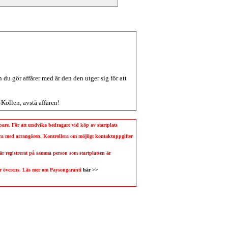
du gör affärer med är den den utger sig för att
-Kollen
, avstå affären!
köpare. För att undvika bedragare vid köp av startplats
llera med arrangören. Kontrollera om möjligt kontaktuppgifter
 är registrerat på samma person som startplatsen är
 är överens. Läs mer om Paysongaranti
här >>