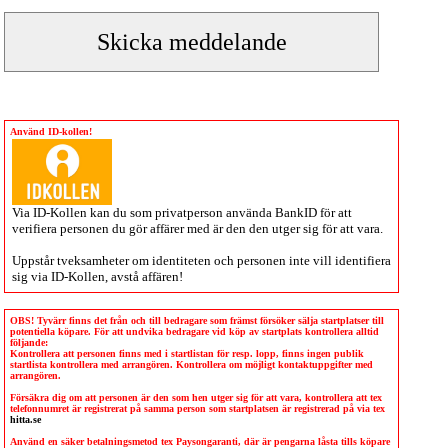
Använd ID-kollen!
Via
ID-Kollen
kan du som privatperson använda BankID för att
verifiera personen du gör affärer med är den den utger sig för att vara.
Uppstår tveksamheter om identiteten och personen inte vill identifiera
sig via
ID-Kollen
, avstå affären!
OBS! Tyvärr finns det från och till bedragare som främst försöker sälja startplatser till
potentiella köpare. För att undvika bedragare vid köp av startplats kontrollera alltid
följande:
Kontrollera att personen finns med i startlistan för resp. lopp, finns ingen publik
startlista kontrollera med arrangören. Kontrollera om möjligt kontaktuppgifter med
arrangören.
Försäkra dig om att personen är den som hen utger sig för att vara, kontrollera att tex
telefonnumret är registrerat på samma person som startplatsen är registrerad på via tex
hitta.se
Använd en säker betalningsmetod tex Paysongaranti, där är pengarna låsta tills köpare