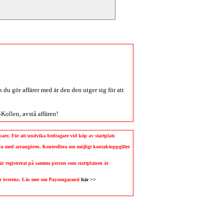
du gör affärer med är den den utger sig för att
-Kollen
, avstå affären!
köpare. För att undvika bedragare vid köp av startplats
llera med arrangören. Kontrollera om möjligt kontaktuppgifter
 är registrerat på samma person som startplatsen är
 är överens. Läs mer om Paysongaranti
här >>