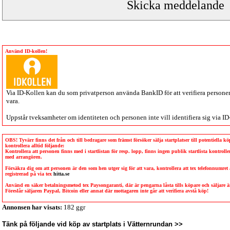
Använd ID-kollen!
Via
ID-Kollen
kan du som privatperson använda BankID för att verifiera personen 
vara.
Uppstår tveksamheter om identiteten och personen inte vill identifiera sig via
ID
OBS! Tyvärr finns det från och till bedragare som främst försöker sälja startplatser till potentiella 
kontrollera alltid följande:
Kontrollera att personen finns med i startlistan för resp. lopp, finns ingen publik startlista kontro
med arrangören.
Försäkra dig om att personen är den som hen utger sig för att vara, kontrollera att tex telefonnumret
registrerad på via tex
hitta.se
Använd en säker betalningsmetod tex Paysongaranti, där är pengarna låsta tills köpare och säljare
Föreslår säljaren Paypal, Bitcoin eller annat där mottagaren inte går att verifiera avstå köp!
Annonsen har visats:
182 ggr
Tänk på följande vid köp av startplats i Vätternrundan >>