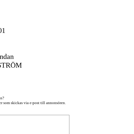
-01
undan
GSTRÖM
en?
r som skickas via e-post till annonsören.