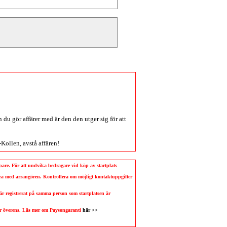
du gör affärer med är den den utger sig för att
-Kollen
, avstå affären!
köpare. För att undvika bedragare vid köp av startplats
llera med arrangören. Kontrollera om möjligt kontaktuppgifter
 är registrerat på samma person som startplatsen är
 är överens. Läs mer om Paysongaranti
här >>