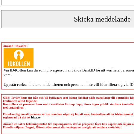
Använd ID-kollen!
Via
ID-Kollen
kan du som privatperson använda BankID för att verifiera personen 
vara.
Uppstår tveksamheter om identiteten och personen inte vill identifiera sig via
ID
OBS! Tyvärr finns det från och till bedragare som främst försöker sälja startplatser till potentiella 
kontrollera alltid följande:
Kontrollera att personen finns med i startlistan för resp. lopp, finns ingen publik startlista kontro
med arrangören.
Försäkra dig om att personen är den som hen utger sig för att vara, kontrollera att tex telefonnumret
registrerad på via tex
hitta.se
Använd en säker betalningsmetod tex Paysongaranti, där är pengarna låsta tills köpare och säljare
Föreslår säljaren Paypal, Bitcoin eller annat där mottagaren inte går att verifiera avstå köp!