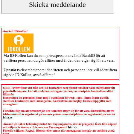
Använd ID-kollen!
Via
ID-Kollen
kan du som privatperson använda BankID för att
verifiera personen du gör affärer med är den den utger sig för att vara.
Uppstår tveksamheter om identiteten och personen inte vill identifiera
sig via
ID-Kollen
, avstå affären!
OBS! Tyvärr finns det från och till bedragare som främst försöker sälja startplatser till
potentiella köpare. För att undvika bedragare vid köp av startplats kontrollera alltid
följande:
Kontrollera att personen finns med i startlistan för resp. lopp, finns ingen publik
startlista kontrollera med arrangören. Kontrollera om möjligt kontaktuppgifter med
arrangören.
Försäkra dig om att personen är den som hen utger sig för att vara, kontrollera att tex
telefonnumret är registrerat på samma person som startplatsen är registrerad på via tex
hitta.se
Använd en säker betalningsmetod tex Paysongaranti, där är pengarna låsta tills köpare
och säljare är överens. Läs mer om Paysongaranti
här >>
Föreslår säljaren Paypal, Bitcoin eller annat där mottagaren inte går att verifiera avstå
köp!