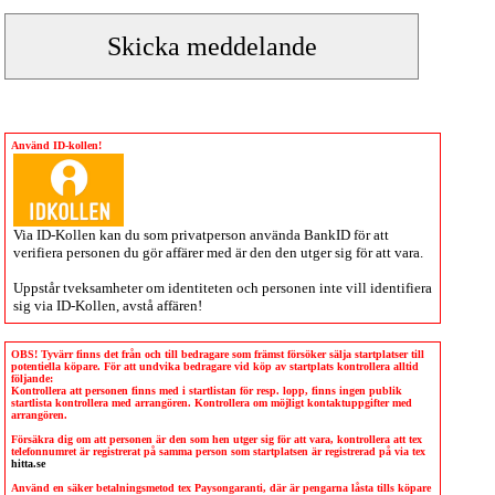
Använd ID-kollen!
Via
ID-Kollen
kan du som privatperson använda BankID för att
verifiera personen du gör affärer med är den den utger sig för att vara.
Uppstår tveksamheter om identiteten och personen inte vill identifiera
sig via
ID-Kollen
, avstå affären!
OBS! Tyvärr finns det från och till bedragare som främst försöker sälja startplatser till
potentiella köpare. För att undvika bedragare vid köp av startplats kontrollera alltid
följande:
Kontrollera att personen finns med i startlistan för resp. lopp, finns ingen publik
startlista kontrollera med arrangören. Kontrollera om möjligt kontaktuppgifter med
arrangören.
Försäkra dig om att personen är den som hen utger sig för att vara, kontrollera att tex
telefonnumret är registrerat på samma person som startplatsen är registrerad på via tex
hitta.se
Använd en säker betalningsmetod tex Paysongaranti, där är pengarna låsta tills köpare