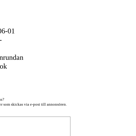
06-01
-
rnrundan
ook
en?
r som skickas via e-post till annonsören.