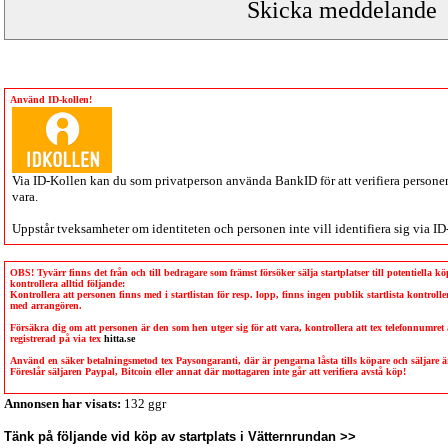
Använd ID-kollen!
Via
ID-Kollen
kan du som privatperson använda BankID för att verifiera personen 
vara.
Uppstår tveksamheter om identiteten och personen inte vill identifiera sig via
ID
OBS! Tyvärr finns det från och till bedragare som främst försöker sälja startplatser till potentiella 
kontrollera alltid följande:
Kontrollera att personen finns med i startlistan för resp. lopp, finns ingen publik startlista kontro
med arrangören.
Försäkra dig om att personen är den som hen utger sig för att vara, kontrollera att tex telefonnumret
registrerad på via tex
hitta.se
Använd en säker betalningsmetod tex Paysongaranti, där är pengarna låsta tills köpare och säljare
Föreslår säljaren Paypal, Bitcoin eller annat där mottagaren inte går att verifiera avstå köp!
Annonsen har visats:
132 ggr
Tänk på följande vid köp av startplats i Vätternrundan >>