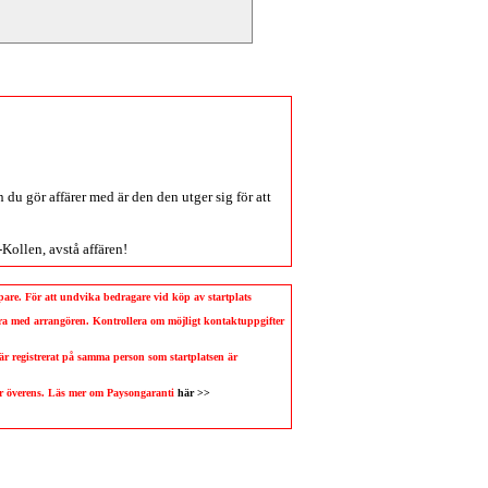
du gör affärer med är den den utger sig för att
-Kollen
, avstå affären!
köpare. För att undvika bedragare vid köp av startplats
llera med arrangören. Kontrollera om möjligt kontaktuppgifter
 är registrerat på samma person som startplatsen är
 är överens. Läs mer om Paysongaranti
här >>