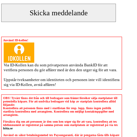
Använd ID-kollen!
Via
ID-Kollen
kan du som privatperson använda BankID för att
verifiera personen du gör affärer med är den den utger sig för att vara.
Uppstår tveksamheter om identiteten och personen inte vill identifiera
sig via
ID-Kollen
, avstå affären!
OBS! Tyvärr finns det från och till bedragare som främst försöker sälja startplatser till
potentiella köpare. För att undvika bedragare vid köp av startplats kontrollera alltid
följande:
Kontrollera att personen finns med i startlistan för resp. lopp, finns ingen publik
startlista kontrollera med arrangören. Kontrollera om möjligt kontaktuppgifter med
arrangören.
Försäkra dig om att personen är den som hen utger sig för att vara, kontrollera att tex
telefonnumret är registrerat på samma person som startplatsen är registrerad på via tex
hitta.se
Använd en säker betalningsmetod tex Paysongaranti, där är pengarna låsta tills köpare