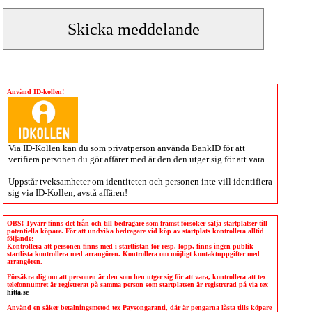
Använd ID-kollen!
Via
ID-Kollen
kan du som privatperson använda BankID för att
verifiera personen du gör affärer med är den den utger sig för att vara.
Uppstår tveksamheter om identiteten och personen inte vill identifiera
sig via
ID-Kollen
, avstå affären!
OBS! Tyvärr finns det från och till bedragare som främst försöker sälja startplatser till
potentiella köpare. För att undvika bedragare vid köp av startplats kontrollera alltid
följande:
Kontrollera att personen finns med i startlistan för resp. lopp, finns ingen publik
startlista kontrollera med arrangören. Kontrollera om möjligt kontaktuppgifter med
arrangören.
Försäkra dig om att personen är den som hen utger sig för att vara, kontrollera att tex
telefonnumret är registrerat på samma person som startplatsen är registrerad på via tex
hitta.se
Använd en säker betalningsmetod tex Paysongaranti, där är pengarna låsta tills köpare