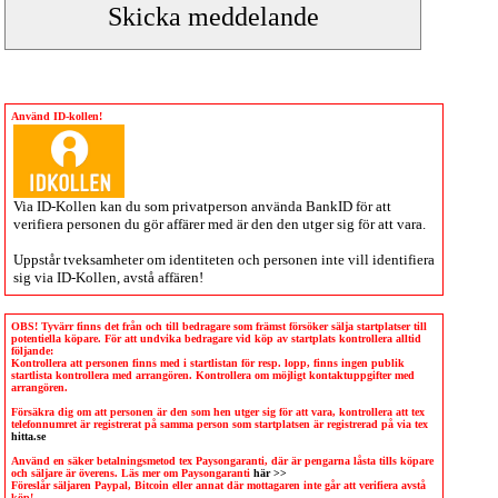
Använd ID-kollen!
Via
ID-Kollen
kan du som privatperson använda BankID för att
verifiera personen du gör affärer med är den den utger sig för att vara.
Uppstår tveksamheter om identiteten och personen inte vill identifiera
sig via
ID-Kollen
, avstå affären!
OBS! Tyvärr finns det från och till bedragare som främst försöker sälja startplatser till
potentiella köpare. För att undvika bedragare vid köp av startplats kontrollera alltid
följande:
Kontrollera att personen finns med i startlistan för resp. lopp, finns ingen publik
startlista kontrollera med arrangören. Kontrollera om möjligt kontaktuppgifter med
arrangören.
Försäkra dig om att personen är den som hen utger sig för att vara, kontrollera att tex
telefonnumret är registrerat på samma person som startplatsen är registrerad på via tex
hitta.se
Använd en säker betalningsmetod tex Paysongaranti, där är pengarna låsta tills köpare
och säljare är överens. Läs mer om Paysongaranti
här >>
Föreslår säljaren Paypal, Bitcoin eller annat där mottagaren inte går att verifiera avstå
köp!