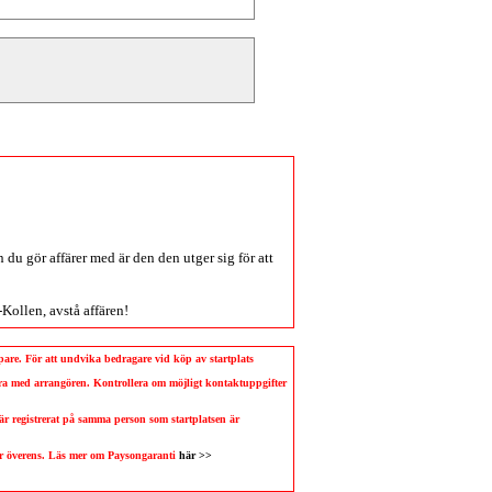
du gör affärer med är den den utger sig för att
-Kollen
, avstå affären!
köpare. För att undvika bedragare vid köp av startplats
llera med arrangören. Kontrollera om möjligt kontaktuppgifter
 är registrerat på samma person som startplatsen är
 är överens. Läs mer om Paysongaranti
här >>