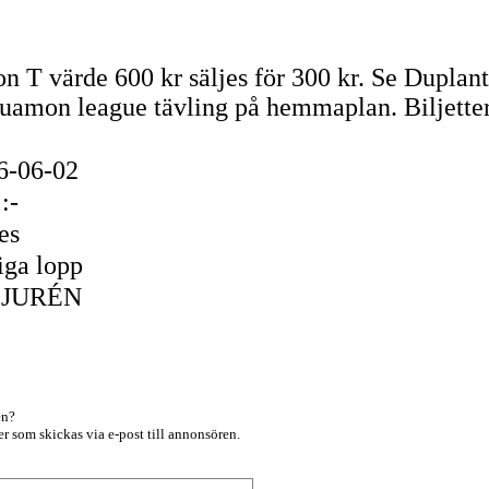
tion T värde 600 kr säljes för 300 kr. Se Dupla
amon league tävling på hemmaplan. Biljettern
6-06-02
:-
es
iga lopp
BJURÉN
en?
r som skickas via e-post till annonsören.