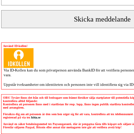
Använd ID-kollen!
Via
ID-Kollen
kan du som privatperson använda BankID för att verifiera personen 
vara.
Uppstår tveksamheter om identiteten och personen inte vill identifiera sig via
ID
OBS! Tyvärr finns det från och till bedragare som främst försöker sälja startplatser till potentiella 
kontrollera alltid följande:
Kontrollera att personen finns med i startlistan för resp. lopp, finns ingen publik startlista kontro
med arrangören.
Försäkra dig om att personen är den som hen utger sig för att vara, kontrollera att tex telefonnumret
registrerad på via tex
hitta.se
Använd en säker betalningsmetod tex Paysongaranti, där är pengarna låsta tills köpare och säljare
Föreslår säljaren Paypal, Bitcoin eller annat där mottagaren inte går att verifiera avstå köp!