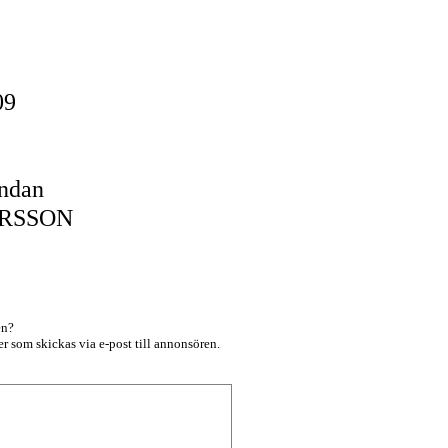
-09
undan
ERSSON
en?
r som skickas via e-post till annonsören.