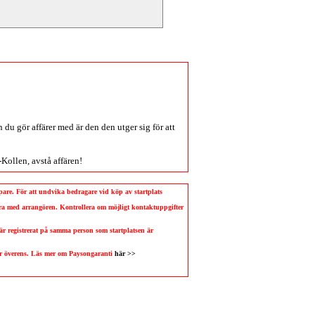
du gör affärer med är den den utger sig för att
-Kollen
, avstå affären!
köpare. För att undvika bedragare vid köp av startplats
llera med arrangören. Kontrollera om möjligt kontaktuppgifter
 är registrerat på samma person som startplatsen är
 är överens. Läs mer om Paysongaranti
här >>