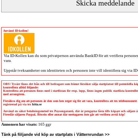
Använd ID-kollen!
Via
ID-Kollen
kan du som privatperson använda BankID för att verifiera personen 
vara.
Uppstår tveksamheter om identiteten och personen inte vill identifiera sig via
ID
OBS! Tyvärr finns det från och till bedragare som främst försöker sälja startplatser till potentiella 
kontrollera alltid följande:
Kontrollera att personen finns med i startlistan för resp. lopp, finns ingen publik startlista kontro
med arrangören.
Försäkra dig om att personen är den som hen utger sig för att vara, kontrollera att tex telefonnumret
registrerad på via tex
hitta.se
Använd en säker betalningsmetod tex Paysongaranti, där är pengarna låsta tills köpare och säljare
Föreslår säljaren Paypal, Bitcoin eller annat där mottagaren inte går att verifiera avstå köp!
Annonsen har visats:
165 ggr
Tänk på följande vid köp av startplats i Vätternrundan >>