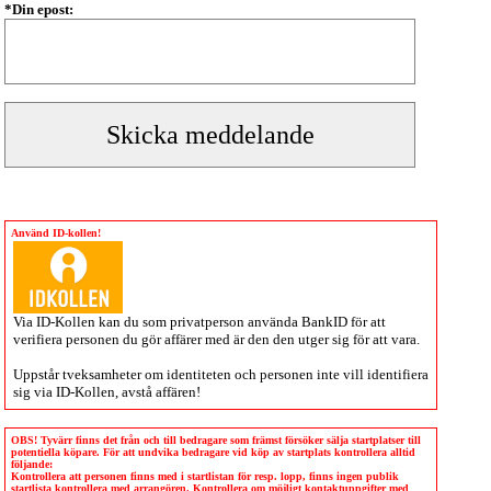
*Din epost:
Använd ID-kollen!
Via
ID-Kollen
kan du som privatperson använda BankID för att
verifiera personen du gör affärer med är den den utger sig för att vara.
Uppstår tveksamheter om identiteten och personen inte vill identifiera
sig via
ID-Kollen
, avstå affären!
OBS! Tyvärr finns det från och till bedragare som främst försöker sälja startplatser till
potentiella köpare. För att undvika bedragare vid köp av startplats kontrollera alltid
följande:
Kontrollera att personen finns med i startlistan för resp. lopp, finns ingen publik
startlista kontrollera med arrangören. Kontrollera om möjligt kontaktuppgifter med