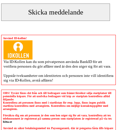
Använd ID-kollen!
Via
ID-Kollen
kan du som privatperson använda BankID för att
verifiera personen du gör affärer med är den den utger sig för att vara.
Uppstår tveksamheter om identiteten och personen inte vill identifiera
sig via
ID-Kollen
, avstå affären!
OBS! Tyvärr finns det från och till bedragare som främst försöker sälja startplatser till
potentiella köpare. För att undvika bedragare vid köp av startplats kontrollera alltid
följande:
Kontrollera att personen finns med i startlistan för resp. lopp, finns ingen publik
startlista kontrollera med arrangören. Kontrollera om möjligt kontaktuppgifter med
arrangören.
Försäkra dig om att personen är den som hen utger sig för att vara, kontrollera att tex
telefonnumret är registrerat på samma person som startplatsen är registrerad på via tex
hitta.se
Använd en säker betalningsmetod tex Paysongaranti, där är pengarna låsta tills köpare