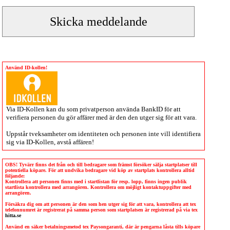
Använd ID-kollen!
Via
ID-Kollen
kan du som privatperson använda BankID för att
verifiera personen du gör affärer med är den den utger sig för att vara.
Uppstår tveksamheter om identiteten och personen inte vill identifiera
sig via
ID-Kollen
, avstå affären!
OBS! Tyvärr finns det från och till bedragare som främst försöker sälja startplatser till
potentiella köpare. För att undvika bedragare vid köp av startplats kontrollera alltid
följande:
Kontrollera att personen finns med i startlistan för resp. lopp, finns ingen publik
startlista kontrollera med arrangören. Kontrollera om möjligt kontaktuppgifter med
arrangören.
Försäkra dig om att personen är den som hen utger sig för att vara, kontrollera att tex
telefonnumret är registrerat på samma person som startplatsen är registrerad på via tex
hitta.se
Använd en säker betalningsmetod tex Paysongaranti, där är pengarna låsta tills köpare