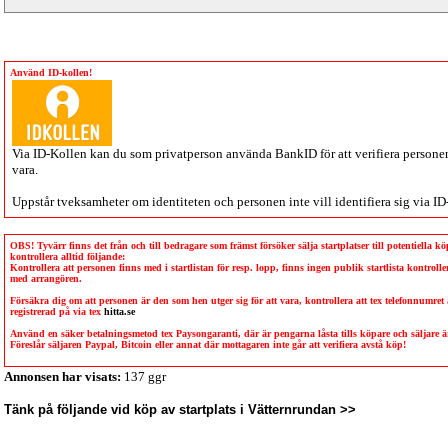
Använd ID-kollen!
Via
ID-Kollen
kan du som privatperson använda BankID för att verifiera personen 
vara.
Uppstår tveksamheter om identiteten och personen inte vill identifiera sig via
ID
OBS! Tyvärr finns det från och till bedragare som främst försöker sälja startplatser till potentiella 
kontrollera alltid följande:
Kontrollera att personen finns med i startlistan för resp. lopp, finns ingen publik startlista kontro
med arrangören.
Försäkra dig om att personen är den som hen utger sig för att vara, kontrollera att tex telefonnumret
registrerad på via tex
hitta.se
Använd en säker betalningsmetod tex Paysongaranti, där är pengarna låsta tills köpare och säljare
Föreslår säljaren Paypal, Bitcoin eller annat där mottagaren inte går att verifiera avstå köp!
Annonsen har visats:
137 ggr
Tänk på följande vid köp av startplats i Vätternrundan >>