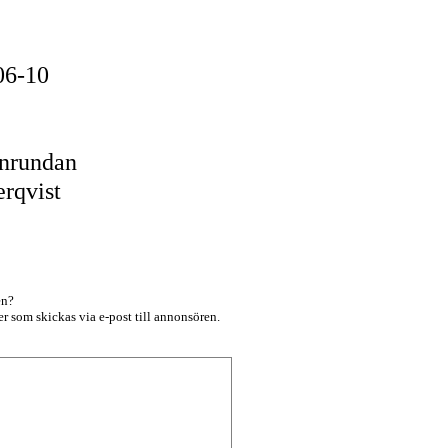
06-10
rnrundan
erqvist
en?
r som skickas via e-post till annonsören.