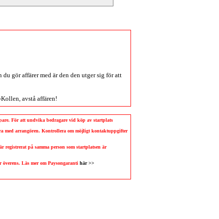
du gör affärer med är den den utger sig för att
-Kollen
, avstå affären!
köpare. För att undvika bedragare vid köp av startplats
llera med arrangören. Kontrollera om möjligt kontaktuppgifter
 är registrerat på samma person som startplatsen är
 är överens. Läs mer om Paysongaranti
här >>