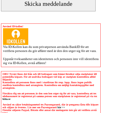
Använd ID-kollen!
Via
ID-Kollen
kan du som privatperson använda BankID för att
verifiera personen du gör affärer med är den den utger sig för att vara.
Uppstår tveksamheter om identiteten och personen inte vill identifiera
sig via
ID-Kollen
, avstå affären!
OBS! Tyvärr finns det från och till bedragare som främst försöker sälja startplatser till
potentiella köpare. För att undvika bedragare vid köp av startplats kontrollera alltid
följande:
Kontrollera att personen finns med i startlistan för resp. lopp, finns ingen publik
startlista kontrollera med arrangören. Kontrollera om möjligt kontaktuppgifter med
arrangören.
Försäkra dig om att personen är den som hen utger sig för att vara, kontrollera att tex
telefonnumret är registrerat på samma person som startplatsen är registrerad på via tex
hitta.se
Använd en säker betalningsmetod tex Paysongaranti, där är pengarna låsta tills köpare
och säljare är överens. Läs mer om Paysongaranti
här >>
Föreslår säljaren Paypal, Bitcoin eller annat där mottagaren inte går att verifiera avstå
köp!