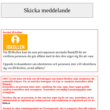
Använd ID-kollen!
Via
ID-Kollen
kan du som privatperson använda BankID för att
verifiera personen du gör affärer med är den den utger sig för att vara.
Uppstår tveksamheter om identiteten och personen inte vill identifiera
sig via
ID-Kollen
, avstå affären!
OBS! Tyvärr finns det från och till bedragare som främst försöker sälja startplatser till
potentiella köpare. För att undvika bedragare vid köp av startplats kontrollera alltid
följande:
Kontrollera att personen finns med i startlistan för resp. lopp, finns ingen publik
startlista kontrollera med arrangören. Kontrollera om möjligt kontaktuppgifter med
arrangören.
Försäkra dig om att personen är den som hen utger sig för att vara, kontrollera att tex
telefonnumret är registrerat på samma person som startplatsen är registrerad på via tex
hitta.se
Använd en säker betalningsmetod tex Paysongaranti, där är pengarna låsta tills köpare